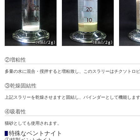
②増粘性
多量の水に混合・撹拌すると増粘致し、このスラリーはチクソトロ
③乾燥固結性
上記スラリーを乾燥させますと固結し、バインダーとして機能しま
④吸着性
猫砂としても使用されます。
特殊なベントナイト
①精製ベントナイト