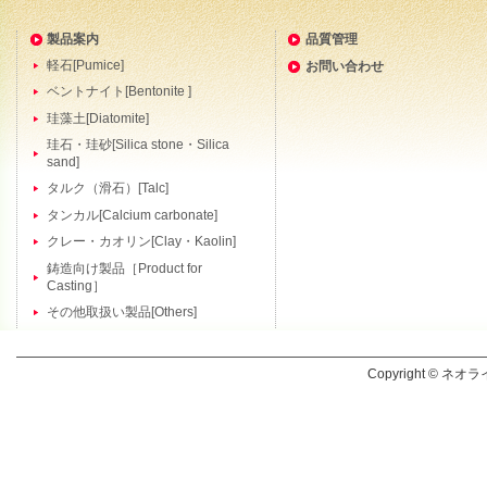
製品案内
品質管理
軽石[Pumice]
お問い合わせ
ベントナイト[Bentonite ]
珪藻土[Diatomite]
珪石・珪砂[Silica stone・Silica
sand]
タルク（滑石）[Talc]
タンカル[Calcium carbonate]
クレー・カオリン[Clay・Kaolin]
鋳造向け製品［Product for
Casting］
その他取扱い製品[Others]
Copyright © ネオラ