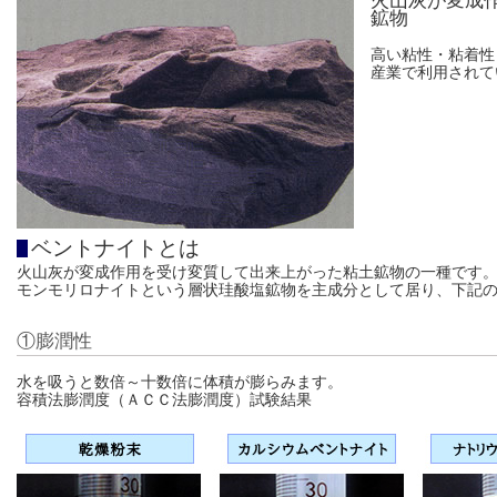
火山灰が変成
鉱物
高い粘性・粘着性
産業で利用されて
ベントナイトとは
火山灰が変成作用を受け変質して出来上がった粘土鉱物の一種です
モンモリロナイトという層状珪酸塩鉱物を主成分として居り、下記
①膨潤性
水を吸うと数倍～十数倍に体積が膨らみます。
容積法膨潤度（ＡＣＣ法膨潤度）試験結果